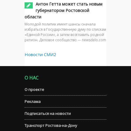
Антон Гетта может стать новым
губернатором Ростовской
области
Молодой политик имеет шансы сначала
избраться в Государственную думу по спискам
«Единой России», а затем возглавить родной
регион. Деловое сообщество — newsdelo.com
Новости СМИ2
О НАС
О проекте
Реклама
Подписаться на новости
Транспорт Ростова-на-Дону