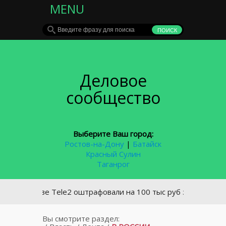
MENU
Деловое
сообщество
Выберите Ваш город:
Ростов-на-Дону
|
Батайск
Красный Сулин
Таганрог
Ростове Tele2 оштрафовали на 100 тыс руб за спам
Вы смотрите раздел: