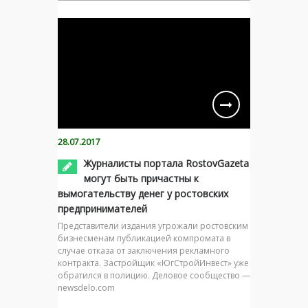
28.07.2017
Журналисты портала RostovGazeta
могут быть причастны к
вымогательству денег у ростовских
предпринимателей
Представители издания угрожали ростовским
бизнесменам публикацией компромата в
случае отказа от заключения рекламного
контракта. Застройщик «ЮгСтройИнвест» уже
обратился в полицию. Деловое сообщество —
newsdelo.com