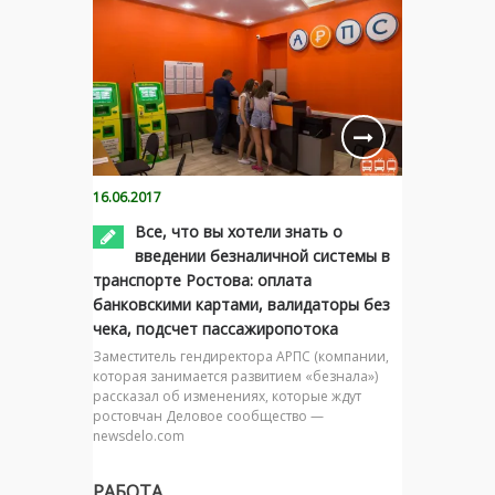
16.06.2017
Все, что вы хотели знать о
введении безналичной системы в
транспорте Ростова: оплата
банковскими картами, валидаторы без
чека, подсчет пассажиропотока
Заместитель гендиректора АРПС (компании,
которая занимается развитием «безнала»)
рассказал об изменениях, которые ждут
ростовчан Деловое сообщество —
newsdelo.com
РАБОТА