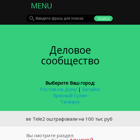
MENU
Деловое
сообщество
Выберите Ваш город:
Ростов-на-Дону
|
Батайск
Красный Сулин
Таганрог
Ростове Tele2 оштрафовали на 100 тыс руб за спам
Вы смотрите раздел: