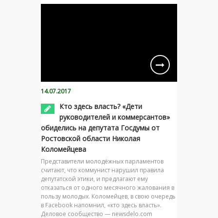
14.07.2017
Кто здесь власть? «Дети
руководителей и коммерсантов»
обиделись на депутата Госдумы от
Ростовской области Николая
Коломейцева
Представители молодёжных парламентов
считают, что коммунист нарушил правила
депутатской этики, и предлагают ему
отказаться от одного месячного жалования в
пользу молодых. Коломейцев, в свою очередь
в Facebook напомнил, «кто здесь власть».
Деловое сообщество — newsdelo.com