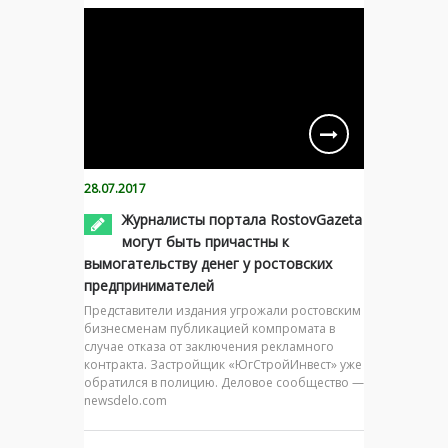
28.07.2017
Журналисты портала RostovGazeta
могут быть причастны к
вымогательству денег у ростовских
предпринимателей
Представители издания угрожали ростовским
бизнесменам публикацией компромата в
случае отказа от заключения рекламного
контракта. Застройщик «ЮгСтройИнвест» уже
обратился в полицию. Деловое сообщество —
newsdelo.com