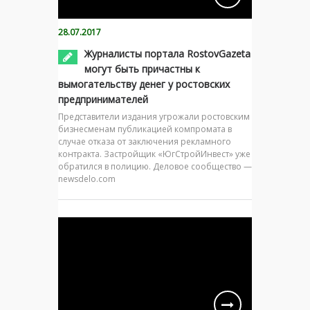
28.07.2017
Журналисты портала RostovGazeta
могут быть причастны к
вымогательству денег у ростовских
предпринимателей
Представители издания угрожали ростовским
бизнесменам публикацией компромата в
случае отказа от заключения рекламного
контракта. Застройщик «ЮгСтройИнвест» уже
обратился в полицию. Деловое сообщество —
newsdelo.com