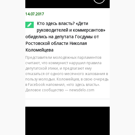
14.07.2017
Кто здесь власть? «Дети
руководителей и коммерсантов»
обиделись на депутата Госдумы от
Ростовской области Николая
Коломейцева
Представители молодёжных парламентов
считают, что коммунист нарушил правила
депутатской этики, и предлагают ему
отказаться от одного месячного жалования в
пользу молодых. Коломейцев, в свою очередь
в Facebook напомнил, «кто здесь власть».
Деловое сообщество — newsdelo.com