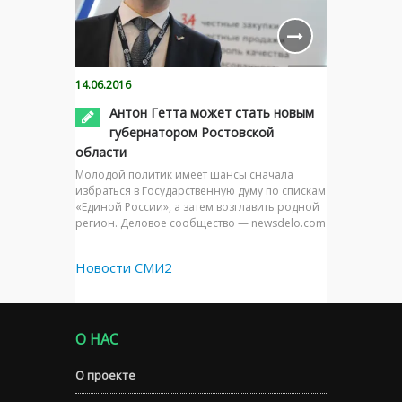
14.06.2016
Антон Гетта может стать новым
губернатором Ростовской
области
Молодой политик имеет шансы сначала
избраться в Государственную думу по спискам
«Единой России», а затем возглавить родной
регион. Деловое сообщество — newsdelo.com
Новости СМИ2
О НАС
О проекте