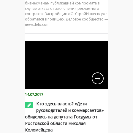
бизнесменам публикацией компромата в
случае отказа от заключения рекламного
контракта. Застройщик «ЮгСтройИнвест» уже
обратился в полицию. Деловое сообщество —
newsdelo.com
14.07.2017
Кто здесь власть? «Дети
руководителей и коммерсантов»
обиделись на депутата Госдумы от
Ростовской области Николая
Коломейцева