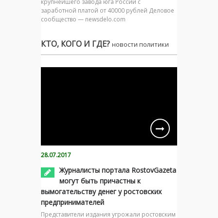
крупнейшего завода юга России с
заработной платой от 40000 рублей Деловое
сообщество — newsdelo.com
КТО, КОГО И ГДЕ?
новости политики
28.07.2017
Журналисты портала RostovGazeta
могут быть причастны к
вымогательству денег у ростовских
предпринимателей
Представители издания угрожали ростовским