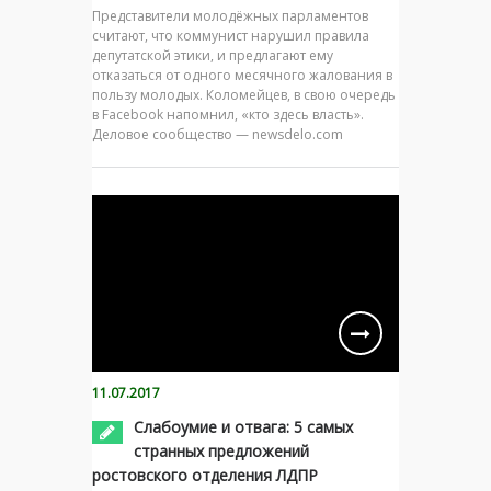
Представители молодёжных парламентов
считают, что коммунист нарушил правила
депутатской этики, и предлагают ему
отказаться от одного месячного жалования в
пользу молодых. Коломейцев, в свою очередь
в Facebook напомнил, «кто здесь власть».
Деловое сообщество — newsdelo.com
11.07.2017
Слабоумие и отвага: 5 самых
странных предложений
ростовского отделения ЛДПР