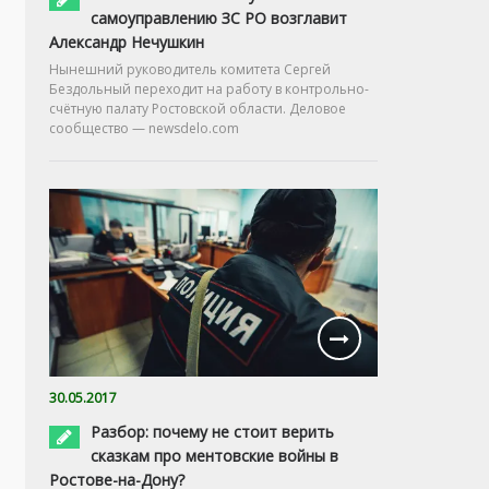
самоуправлению ЗС РО возглавит
Александр Нечушкин
Нынешний руководитель комитета Сергей
Бездольный переходит на работу в контрольно-
счётную палату Ростовской области. Деловое
сообщество — newsdelo.com
30.05.2017
Разбор: почему не стоит верить
сказкам про ментовские войны в
Ростове-на-Дону?