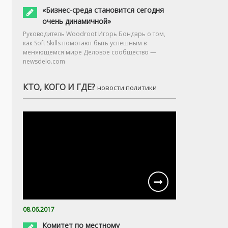
«Бизнес-среда становится сегодня
очень динамичной»
Руководитель Woodroot Игорь Бондарь о том,
как Soft Skills помогают быть успешным в
меняющемся мире Деловое сообщество —
newsdelo.com
КТО, КОГО И ГДЕ?
новости политики
08.06.2017
Комитет по местному