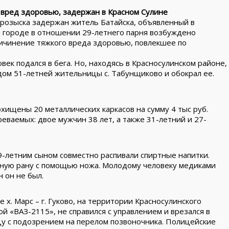
 вред здоровью, задержан в Красном Сулине
 розыска задержан житель Батайска, объявленный в
м городе в отношении 29-летнего парня возбуждено
причинение тяжкого вреда здоровью, повлекшее по
век подался в бега. Но, находясь в Красносулинском районе,
дом 51-летней жительницы с. Табунщиково и обокрал ее.
хищены 20 металлических каркасов на сумму 4 тыс руб.
аемых: двое мужчин 38 лет, а также 31-летний и 27-
29-летним сыном совместно распивали спиртные напитки.
заную рану с помощью ножа. Молодому человеку медиками
 он не был.
х. Марс – г. Гуково, на территории Красносулинского
й «ВАЗ-2115», не справился с управлением и врезался в
цу с подозрением на перелом позвоночника. Полицейские