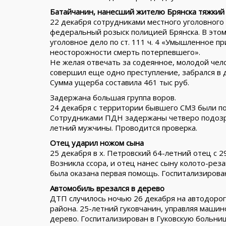
Батайчанин, нанесший жителю Брянска тяжкий
22 декабря сотрудниками местного уголовного
федеральный розыск полицией Брянска. В это
уголовное дело по ст. 111 ч. 4 «Умышленное 
неосторожности смерть потерпевшего».
Не желая отвечать за содеянное, молодой чело
совершил еще одно преступление, забрался в 
Сумма ущерба составила 461 тыс руб.
Задержана большая группа воров.
24 декабря с территории бывшего СМЗ были по
Сотрудниками ПДН задержаны четверо подозрев
летний мужчины. Проводится проверка.
Отец ударил ножом сына
25 декабря в х. Петровский 64-летний отец с 
Возникла ссора, и отец нанес сыну колото-ре
была оказана первая помощь. Госпитализирован
Автомобиль врезался в дерево
ДТП случилось ночью 26 декабря на автодороге 
района. 25-летний гуковчанин, управляя машино
дерево. Госпитализирован в Гуковскую больни