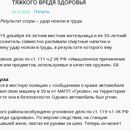
ТЯЖКОГО ВРЕДЯ ЗДОРОВЬЯ
Печать
26.12.2016
Результат ссоры – удар ножом в грудь
19 декабря 44-летняя местная жительница и ее 30-летний
сожитель совместно распивали спиртные напитки и
еку удар ножом в грудь, в результате которого ему
вное дело по ст. 111 ч.2 УК РФ «Умышленное причинение
 или предметов, используемых в качестве оружия». Ей
уска
лся в местную полицию с сообщением о краже автомобиля
вил свою машину в 50 м от МАПП «Гуково», на территории
сте она в безопасности. Однако автомобиль был угнан.
го района возбуждено уголовное дело по ст. 119 ч.1 УК РФ
реда здоровью». По версии следствия, на станции
ывшей жене, хватал ее руками за шею. Теперь он может