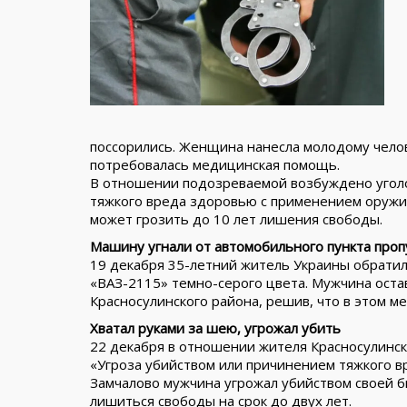
поссорились. Женщина нанесла молодому челов
потребовалась медицинская помощь.
В отношении подозреваемой возбуждено уголо
тяжкого вреда здоровью с применением оружия
может грозить до 10 лет лишения свободы.
Машину угнали от автомобильного пункта проп
19 декабря 35-летний житель Украины обрати
«ВАЗ-2115» темно-серого цвета. Мужчина оста
Красносулинского района, решив, что в этом ме
Хватал руками за шею, угрожал убить
22 декабря в отношении жителя Красносулинско
«Угроза убийством или причинением тяжкого в
Замчалово мужчина угрожал убийством своей б
лишиться свободы на срок до двух лет.