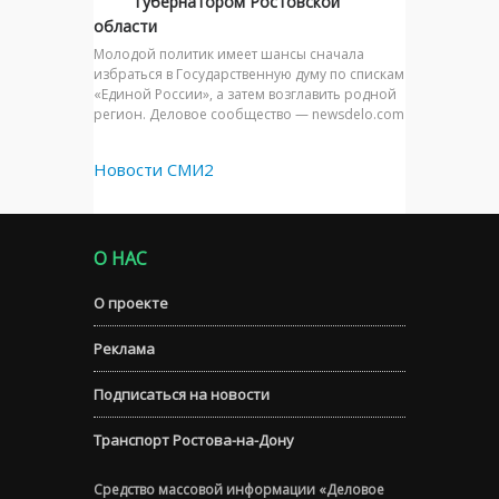
губернатором Ростовской
области
Молодой политик имеет шансы сначала
избраться в Государственную думу по спискам
«Единой России», а затем возглавить родной
регион. Деловое сообщество — newsdelo.com
Новости СМИ2
О НАС
О проекте
Реклама
Подписаться на новости
Транспорт Ростова-на-Дону
Средство массовой информации «Деловое