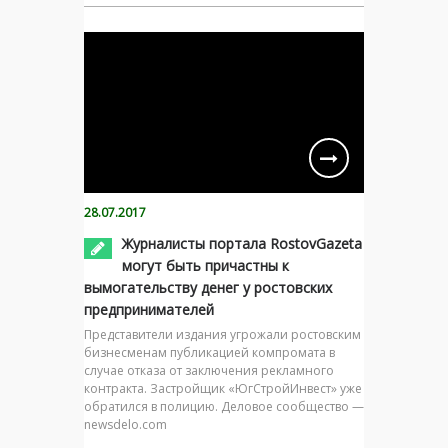
28.07.2017
Журналисты портала RostovGazeta
могут быть причастны к
вымогательству денег у ростовских
предпринимателей
Представители издания угрожали ростовским
бизнесменам публикацией компромата в
случае отказа от заключения рекламного
контракта. Застройщик «ЮгСтройИнвест» уже
обратился в полицию. Деловое сообщество —
newsdelo.com