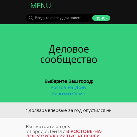
MENU
Деловое
сообщество
Выберите Ваш город:
Ростов-на-Дону
Красный Сулин
Курс доллара впервые за год опустился ниже 62 рублей
Вы смотрите раздел:
/
Город
/
Лента
/
В РОСТОВЕ-НА-
ДОНУ ОКОЛО 22 ТЫС. ЧЕЛОВЕК