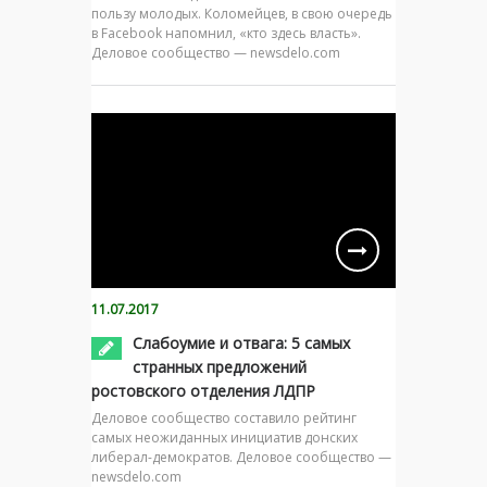
пользу молодых. Коломейцев, в свою очередь
в Facebook напомнил, «кто здесь власть».
Деловое сообщество — newsdelo.com
11.07.2017
Слабоумие и отвага: 5 самых
странных предложений
ростовского отделения ЛДПР
Деловое сообщество составило рейтинг
самых неожиданных инициатив донских
либерал-демократов. Деловое сообщество —
newsdelo.com