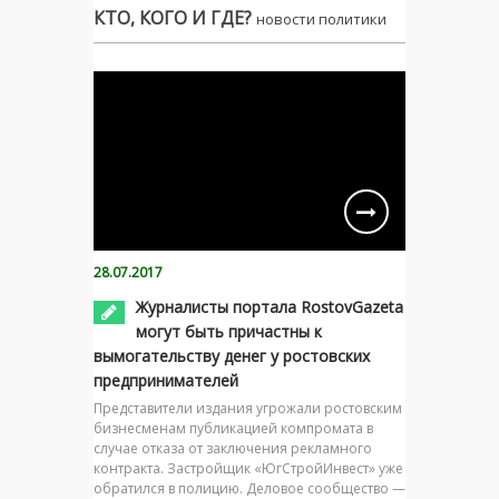
КТО, КОГО И ГДЕ?
новости политики
28.07.2017
Журналисты портала RostovGazeta
могут быть причастны к
вымогательству денег у ростовских
предпринимателей
Представители издания угрожали ростовским
бизнесменам публикацией компромата в
случае отказа от заключения рекламного
контракта. Застройщик «ЮгСтройИнвест» уже
обратился в полицию. Деловое сообщество —