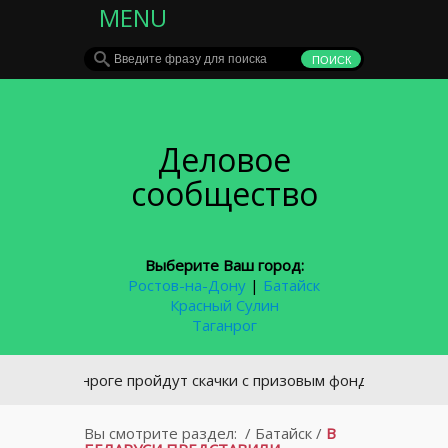
MENU
Деловое
сообщество
Выберите Ваш город:
Ростов-на-Дону
|
Батайск
Красный Сулин
Таганрог
 Таганроге пройдут скачки с призовым фондом в 600 тыс руб
Вы смотрите раздел:
/
Батайск
/
В