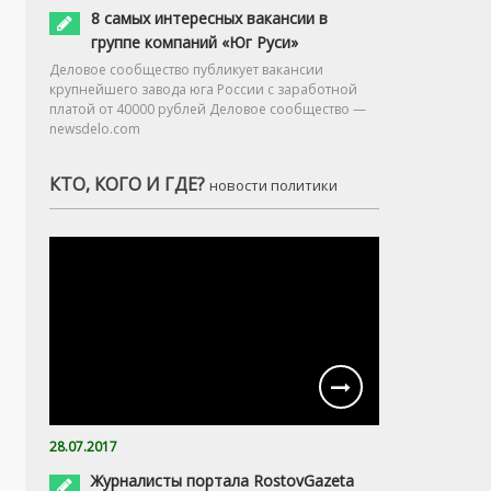
8 самых интересных вакансии в
группе компаний «Юг Руси»
Деловое сообщество публикует вакансии
крупнейшего завода юга России с заработной
платой от 40000 рублей Деловое сообщество —
newsdelo.com
КТО, КОГО И ГДЕ?
новости политики
28.07.2017
Журналисты портала RostovGazeta