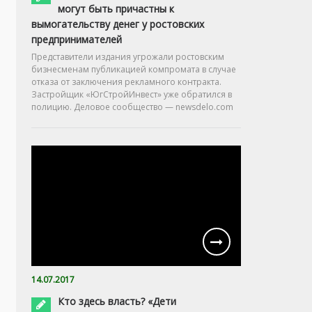
могут быть причастны к
вымогательству денег у ростовских
предпринимателей
Представители издания угрожали ростовским
бизнесменам публикацией компромата в случае
отказа от заключения рекламного контракта.
Застройщик «ЮгСтройИнвест» уже обратился в
полицию. Деловое сообщество — newsdelo.com
14.07.2017
Кто здесь власть? «Дети