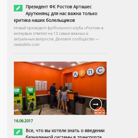
Президент ФК Ростов Арташес
Арутюнянц: для нас важна только
критика наших болельщиков
Новый президент футбольного клуба «Ростов» в
интервью ответил на 13 самых важных и
актуальных вопросов. Деловое сообщество —
newsdelo.com
16.06.2017
Все, что вы хотели знать о введении
безналичной системы в транспорте