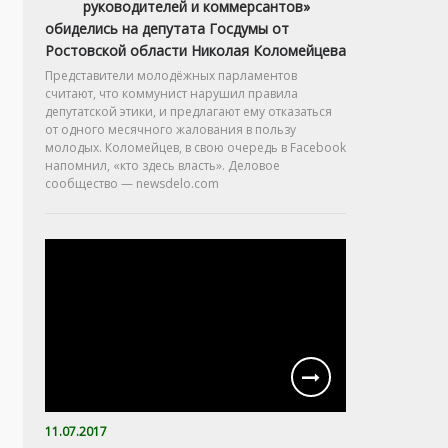
руководителей и коммерсантов»
обиделись на депутата Госдумы от
Ростовской области Николая Коломейцева
Представители молодёжных парламентов
считают, что коммунист нарушил правила
депутатской этики, и предлагают ему отказаться
от одного месячного жалования в пользу
молодых. Коломейцев, в свою очередь в Facebook
напомнил, «кто здесь власть». Деловое
сообщество — newsdelo.com
11.07.2017