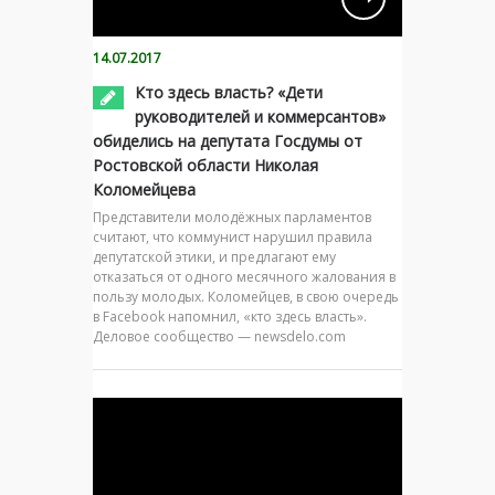
14.07.2017
Кто здесь власть? «Дети
руководителей и коммерсантов»
обиделись на депутата Госдумы от
Ростовской области Николая
Коломейцева
Представители молодёжных парламентов
считают, что коммунист нарушил правила
депутатской этики, и предлагают ему
отказаться от одного месячного жалования в
пользу молодых. Коломейцев, в свою очередь
в Facebook напомнил, «кто здесь власть».
Деловое сообщество — newsdelo.com