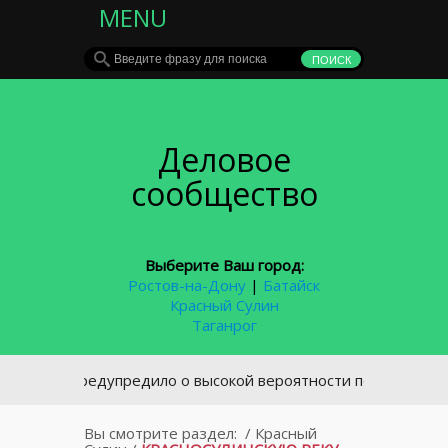
MENU
Деловое
сообщество
Выберите Ваш город:
Ростов-на-Дону
|
Батайск
Красный Сулин
Таганрог
ЧС предупредило о высокой вероятности пожаров в Ростовс
Вы смотрите раздел:
/
Красный