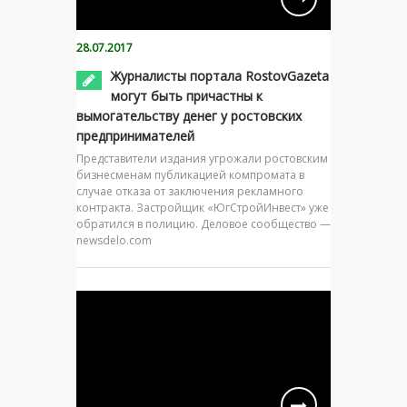
28.07.2017
Журналисты портала RostovGazeta
могут быть причастны к
вымогательству денег у ростовских
предпринимателей
Представители издания угрожали ростовским
бизнесменам публикацией компромата в
случае отказа от заключения рекламного
контракта. Застройщик «ЮгСтройИнвест» уже
обратился в полицию. Деловое сообщество —
newsdelo.com