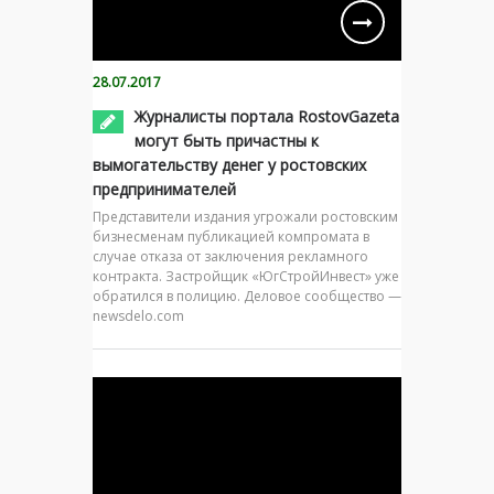
28.07.2017
Журналисты портала RostovGazeta
могут быть причастны к
вымогательству денег у ростовских
предпринимателей
Представители издания угрожали ростовским
бизнесменам публикацией компромата в
случае отказа от заключения рекламного
контракта. Застройщик «ЮгСтройИнвест» уже
обратился в полицию. Деловое сообщество —
newsdelo.com