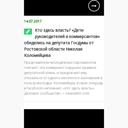
14.07.2017
Кто здесь власть? «Дети
руководителей и коммерсантов»
обиделись на депутата Госдумы от
Ростовской области Николая
Коломейцева
Представители молодёжных парламентов
считают, что коммунист нарушил правила
депутатской этики, и предлагают ему
отказаться от одного месячного жалования в
пользу молодых. Коломейцев, в свою очередь
в Facebook напомнил, «кто здесь власть».
Деловое сообщество — newsdelo.com