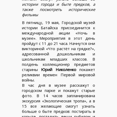
истории города и быте предков, а
также посмотреть исторические
фильмы
В пятницу, 19 мая, Городской музей
истории Батайска присоединится к
международной акции «Ночь в
музее». Мероприятия в этот день
пройдут с 11 до 21 часа. Начнутся они
викториной «Что растёт на грядке?»,
адресованной дошкольникам и
школьникам младших классов. В
полдень коллекционер предметов
старины
Юрий Николенко
покажет
реликвии времен Первой мировой
войны.
В час дня в музее расскажут о
городском парке и покажут старые
фото. В 14 часов запланирована
экскурсия «Экологическая тропа», а в
15 все желающие смогут узнать
больше о быте предков: постирать в
корыте, погладить вещи рубилом и