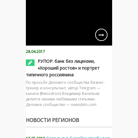
28.04.2017
РУПОР: банк без лицензии,
«Хороший ростов» и портрет
типичного россиянина
По просьбе Делового сообщества бизнес-
тренер и консультант, автор Telegram —
канала @woodroot Владимир Васильев
делится своими любимыми статьями.
Деловое сообщество — newsdelo.com
НОВОСТИ РЕГИОНОВ