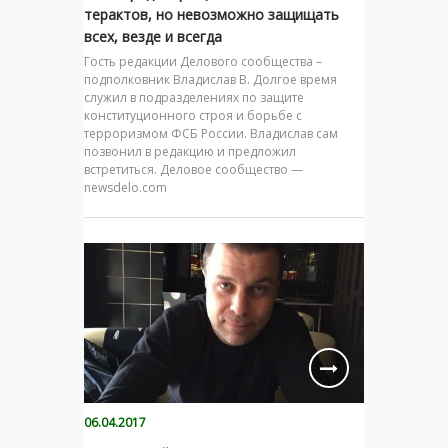
терактов, но невозможно защищать
всех, везде и всегда
Гость редакции Делового сообщества –
подполковник Владислав В. Долгое время
служил в подразделениях по защите
конституционного строя и борьбе с
терроризмом ФСБ России. Владислав сам
позвонил в редакцию и предложил
встретиться. Деловое сообщество —
newsdelo.com
06.04.2017