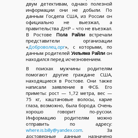
двум детективам, однако полезной
информации они не добыли. По
данным Госдепа США, из России он
официально не выезжал, а
правительства ДНР – что не въезжал.
В Ростове
Пола Райли
встречали
представители организации
«
Доброволец.орг
», с которыми, по
данным родителей
Уильяма Райли
он
находился перед исчезновением.
В поисках мужчины родителям
помогают другие граждане США,
находящиеся в Ростове. Они также
написали заявление в ФСБ. Его
приметы: рост — 1,72 метра, вес —
75 кг, каштановые волосы, карие
глаза, возможно, была борода. Очень
хорошо говорит по-русски.
Информацию родителям можно
отправить по адресу:
where.is.billy@yandex.com
. За
достоверные данные назначено