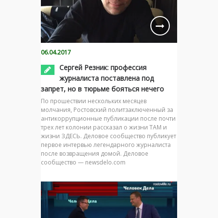
06.04.2017
Сергей Резник: профессия
журналиста поставлена под
запрет, но в тюрьме бояться нечего
По прошествии нескольких месяцев
молчания, Ростовский политзаключенный за
антикоррупционные публикации после почти
трех лет колонии рассказал о жизни ТАМ и
жизни ЗДЕСЬ. Деловое сообщество публикует
первое интервью легендарного журналиста
после возвращения домой. Деловое
сообщество — newsdelo.com