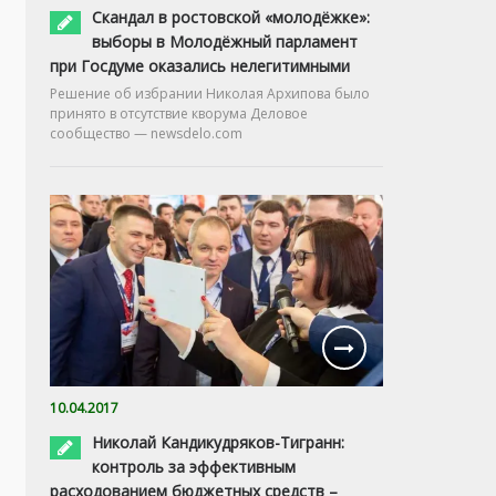
Скандал в ростовской «молодёжке»:
выборы в Молодёжный парламент
при Госдуме оказались нелегитимными
Решение об избрании Николая Архипова было
принято в отсутствие кворума Деловое
сообщество — newsdelo.com
10.04.2017
Николай Кандикудряков-Тигранн:
контроль за эффективным
расходованием бюджетных средств –