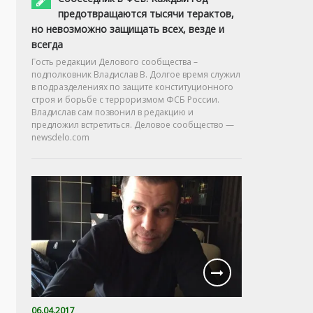
предотвращаются тысячи терактов,
но невозможно защищать всех, везде и
всегда
Гость редакции Делового сообщества –
подполковник Владислав В. Долгое время служил
в подразделениях по защите конституционного
строя и борьбе с терроризмом ФСБ России.
Владислав сам позвонил в редакцию и
предложил встретиться. Деловое сообщество —
newsdelo.com
06.04.2017