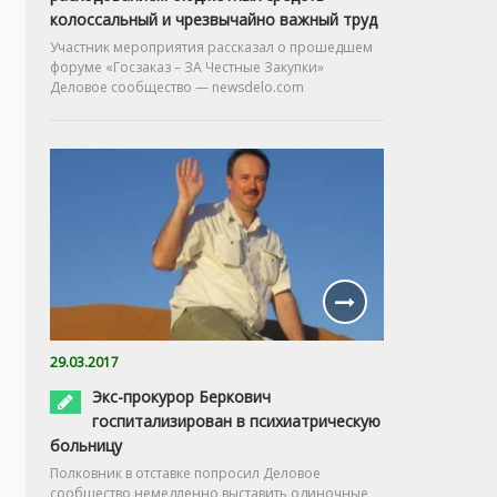
колоссальный и чрезвычайно важный труд
Участник мероприятия рассказал о прошедшем
форуме «Госзаказ – ЗА Честные Закупки»
Деловое сообщество — newsdelo.com
29.03.2017
Экс-прокурор Беркович
госпитализирован в психиатрическую
больницу
Полковник в отставке попросил Деловое
сообщество немедленно выставить одиночные