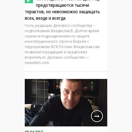
предотвращаются тысячи
терактов, но невозможно защищать
всех, везде и всегда
Гость редакции Делового сообщества –
подполковник Владислав В. Долгое время
служил в подразделениях по защите
конституционного строя и борьбе с
терроризмом ФСБ России. Владислав сам
позвонил в редакцию и предложил
встретиться. Деловое сообщество —
newsdelo.com