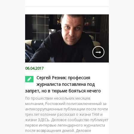
06.04.2017
Сергей Резник: профессия
журналиста поставлена под
запрет, но в тюрьме бояться нечего
По прошествии нескольких месяцев
молчания, Ростовский политзаключенный за
антикоррупционные публикации после почти
трех лет колонии рассказал о жизни ТАМ и
жизни ЗДЕСЬ. Деловое сообщество публикует
первое интервью легендарного журналиста
после возвращения домой. Деловое