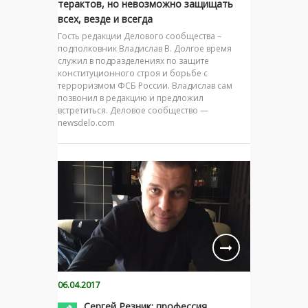
терактов, но невозможно защищать
всех, везде и всегда
Гость редакции Делового сообщества –
подполковник Владислав В. Долгое время
служил в подразделениях по защите
конституционного строя и борьбе с
терроризмом ФСБ России. Владислав сам
позвонил в редакцию и предложил
встретиться. Деловое сообщество —
newsdelo.com
06.04.2017
Сергей Резник: профессия