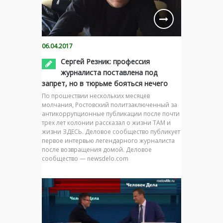
06.04.2017
Сергей Резник: профессия
журналиста поставлена под
запрет, но в тюрьме бояться нечего
По прошествии нескольких месяцев
молчания, Ростовский политзаключенный за
антикоррупционные публикации после почти
трех лет колонии рассказал о жизни ТАМ и
жизни ЗДЕСЬ. Деловое сообщество публикует
первое интервью легендарного журналиста
после возвращения домой. Деловое
сообщество — newsdelo.com