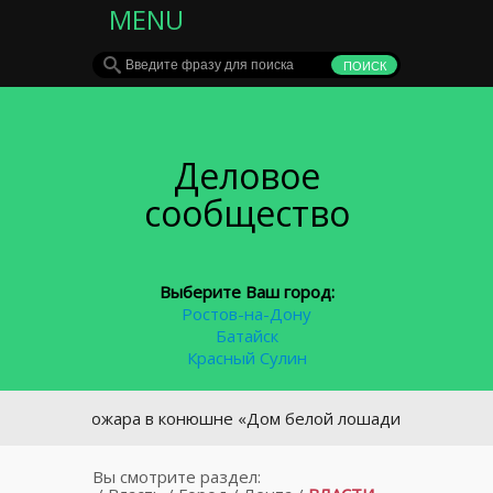
MENU
Деловое
сообщество
Выберите Ваш город:
Ростов-на-Дону
Батайск
Красный Сулин
ной пожара в конюшне «Дом белой лошади» стал поджог
Вы смотрите раздел: