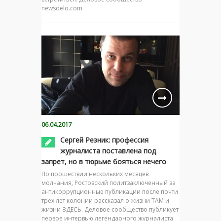
newsdelo.com
06.04.2017
Сергей Резник: профессия
журналиста поставлена под
запрет, но в тюрьме бояться нечего
По прошествии нескольких месяцев
молчания, Ростовский политзаключенный за
антикоррупционные публикации после почти
трех лет колонии рассказал о жизни ТАМ и
жизни ЗДЕСЬ. Деловое сообщество публикует
первое интервью легендарного журналиста