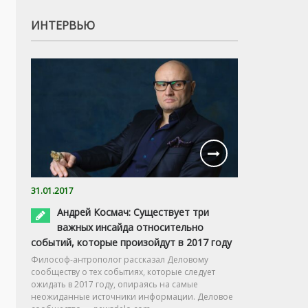
ИНТЕРВЬЮ
31.01.2017
Андрей Космач: Существует три
важных инсайда относительно
событий, которые произойдут в 2017 году
Философ-антрополог рассказал Деловому
сообществу о тех событиях, которые следует
ожидать в 2017 году, опираясь на самые
неожиданные источники информации. Деловое