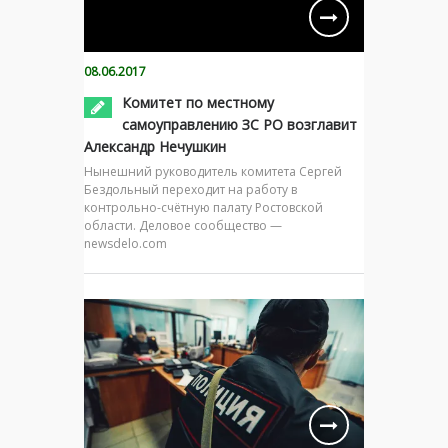
08.06.2017
Комитет по местному
самоуправлению ЗС РО возглавит
Александр Нечушкин
Нынешний руководитель комитета Сергей
Бездольный переходит на работу в
контрольно-счётную палату Ростовской
области. Деловое сообщество —
newsdelo.com