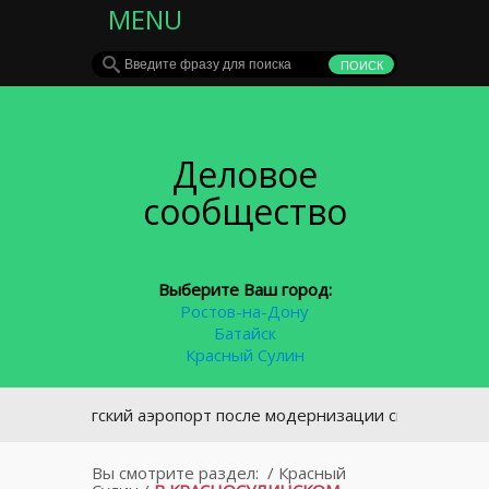
MENU
Деловое
сообщество
Выберите Ваш город:
Ростов-на-Дону
Батайск
Красный Сулин
анрогский аэропорт после модернизации снова будет прини
Вы смотрите раздел:
/
Красный