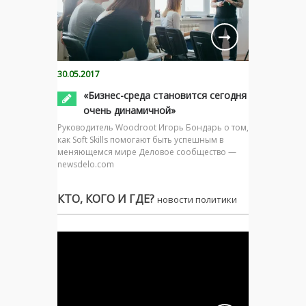
30.05.2017
«Бизнес-среда становится сегодня
очень динамичной»
Руководитель Woodroot Игорь Бондарь о том,
как Soft Skills помогают быть успешным в
меняющемся мире Деловое сообщество —
newsdelo.com
КТО, КОГО И ГДЕ?
новости политики