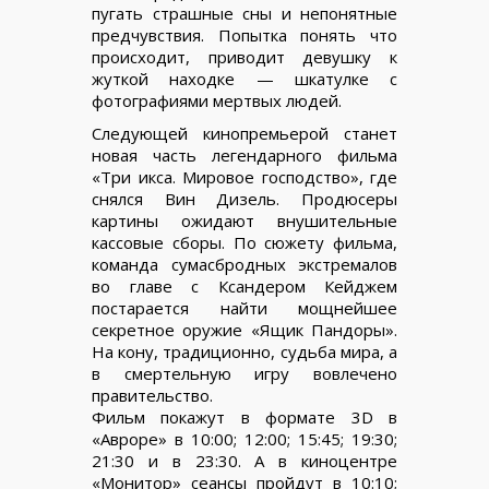
пугать страшные сны и непонятные
предчувствия. Попытка понять что
происходит, приводит девушку к
жуткой находке — шкатулке с
фотографиями мертвых людей.
Следующей кинопремьерой станет
новая часть легендарного фильма
«Три икса. Мировое господство», где
снялся Вин Дизель. Продюсеры
картины ожидают внушительные
кассовые сборы. По сюжету фильма,
команда сумасбродных экстремалов
во главе с Ксандером Кейджем
постарается найти мощнейшее
секретное оружие «Ящик Пандоры».
На кону, традиционно, судьба мира, а
в смертельную игру вовлечено
правительство.
Фильм покажут в формате 3D в
«Авроре» в 10:00; 12:00; 15:45; 19:30;
21:30 и в 23:30. А в киноцентре
«Монитор» сеансы пройдут в 10:10;