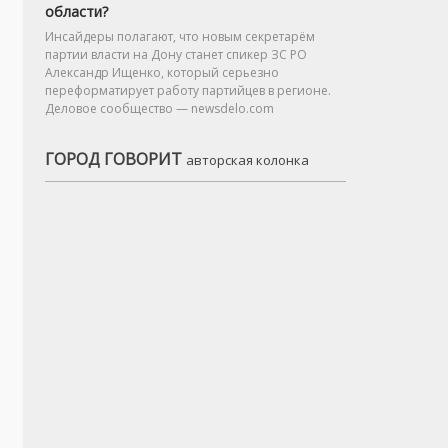
области?
Инсайдеры полагают, что новым секретарём
партии власти на Дону станет спикер ЗС РО
Александр Ищенко, который серьезно
переформатирует работу партийцев в регионе.
Деловое сообщество — newsdelo.com
ГОРОД ГОВОРИТ
авторская колонка