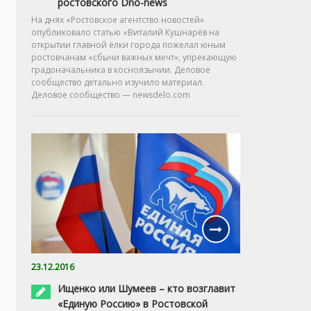
ростовского Dno-news
На днях «Ростовское агентство новостей»
опубликовало статью «Виталий Кушнарёв на
открытии главной ёлки города пожелал юным
ростовчанам «сбычи важных мечт», упрекающую
градоначальника в косноязычии. Деловое
сообщество детально изучило материал.
Деловое сообщество — newsdelo.com
23.12.2016
Ищенко или Шумеев – кто возглавит
«Единую Россию» в Ростовской