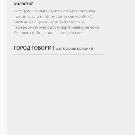
области?
Инсайдеры полагают, что новым секретарём
партии власти на Дону станет спикер ЗС РО
Александр Ищенко, который серьезно
переформатирует работу партийцев в регионе.
Деловое сообщество — newsdelo.com
ГОРОД ГОВОРИТ
авторская колонка