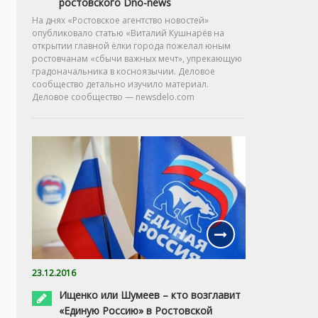
ростовского Dno-news
На днях «Ростовское агентство новостей»
опубликовало статью «Виталий Кушнарёв на
открытии главной ёлки города пожелал юным
ростовчанам «сбычи важных мечт», упрекающую
градоначальника в косноязычии. Деловое
сообщество детально изучило материал.
Деловое сообщество — newsdelo.com
23.12.2016
Ищенко или Шумеев – кто возглавит
«Единую Россию» в Ростовской