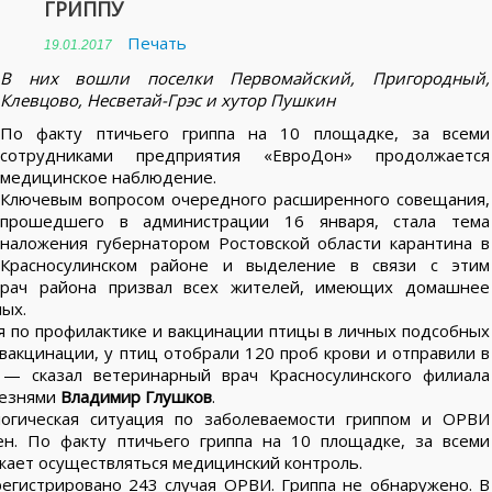
ГРИППУ
Печать
19.01.2017
В них вошли поселки Первомайский, Пригородный,
Клевцово, Несветай-Грэс и хутор Пушкин
По факту птичьего гриппа на 10 площадке, за всеми
сотрудниками предприятия «ЕвроДон» продолжается
медицинское наблюдение.
Ключевым вопросом очередного расширенного совещания,
прошедшего в администрации 16 января, стала тема
наложения губернатором Ростовской области карантина в
Красносулинском районе и выделение в связи с этим
врач района призвал всех жителей, имеющих домашнее
ых.
 по профилактике и вакцинации птицы в личных подсобных
 вакцинации, у птиц отобрали 120 проб крови и отправили в
 — сказал ветеринарный врач Красносулинского филиала
лезнями
Владимир Глушков
.
огическая ситуация по заболеваемости гриппом и ОРВИ
ен. По факту птичьего гриппа на 10 площадке, за всеми
ает осуществляться медицинский контроль.
регистрировано 243 случая ОРВИ. Гриппа не обнаружено. В