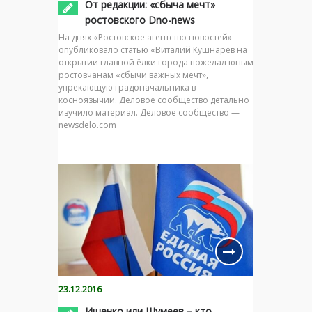
От редакции: «сбыча мечт»
ростовского Dno-news
На днях «Ростовское агентство новостей»
опубликовало статью «Виталий Кушнарёв на
открытии главной ёлки города пожелал юным
ростовчанам «сбычи важных мечт»,
упрекающую градоначальника в
косноязычии. Деловое сообщество детально
изучило материал. Деловое сообщество —
newsdelo.com
23.12.2016
Ищенко или Шумеев – кто