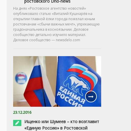
ростовского Dno-news
На днях «Ростовское агентство новостей»
опубликовало статью «Виталий Кушнарёв на
открытии главной ёлки города пожелал юным
ростовчанам «сбычи важных мечт», упрекающую
градоначальника в косноязычии. Деловое
сообщество детально изучило материал.
Деловое сообщество — newsdelo.com
23.12.2016
Ищенко или Шумеев – кто возглавит
«Единую Россию» в Ростовской