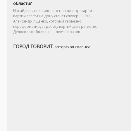
области?
Инсайдеры полагают, что новым секретарём
партии власти на Дону станет спикер ЗС РО
Александр Ищенко, который серьезно
переформатирует работу партийцев в регионе.
Деловое сообщество — newsdelo.com
ГОРОД ГОВОРИТ
авторская колонка