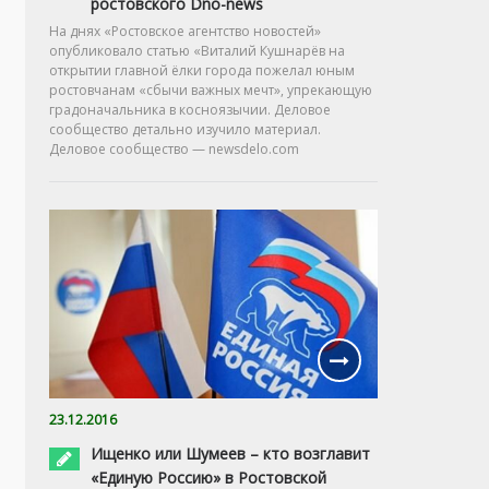
ростовского Dno-news
На днях «Ростовское агентство новостей»
опубликовало статью «Виталий Кушнарёв на
открытии главной ёлки города пожелал юным
ростовчанам «сбычи важных мечт», упрекающую
градоначальника в косноязычии. Деловое
сообщество детально изучило материал.
Деловое сообщество — newsdelo.com
23.12.2016
Ищенко или Шумеев – кто возглавит
«Единую Россию» в Ростовской