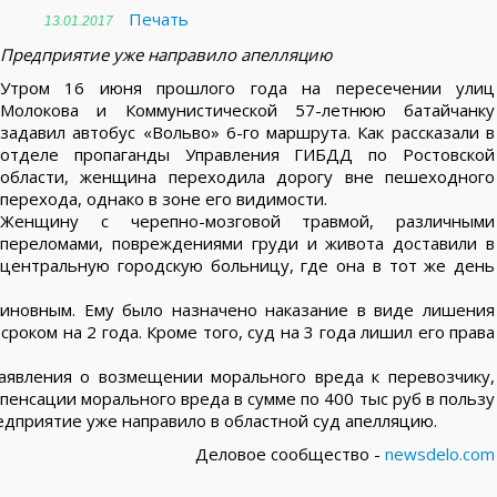
Печать
13.01.2017
Предприятие уже направило апелляцию
Утром 16 июня прошлого года на пересечении улиц
Молокова и Коммунистической 57-летнюю батайчанку
задавил автобус «Вольво» 6-го маршрута. Как рассказали в
отделе пропаганды Управления ГИБДД по Ростовской
области, женщина переходила дорогу вне пешеходного
перехода, однако в зоне его видимости.
Женщину с черепно-мозговой травмой, различными
переломами, повреждениями груди и живота доставили в
центральную городскую больницу, где она в тот же день
виновным. Ему было назначено наказание в виде лишения
сроком на 2 года. Кроме того, суд на 3 года лишил его права
аявления о возмещении морального вреда к перевозчику,
пенсации морального вреда в сумме по 400 тыс руб в пользу
редприятие уже направило в областной суд апелляцию.
Деловое сообщество -
newsdelo.com