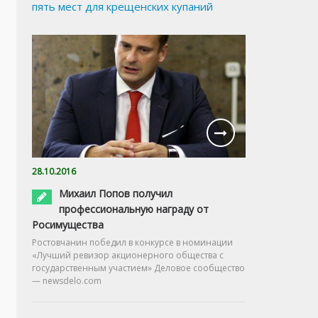
пять мест для крещенских купаний
28.10.2016
Михаил Попов получил
профессиональную награду от
Росимущества
Ростовчанин победил в конкурсе в номинации
«Лучший ревизор акционерного общества с
государственным участием» Деловое сообщество
— newsdelo.com