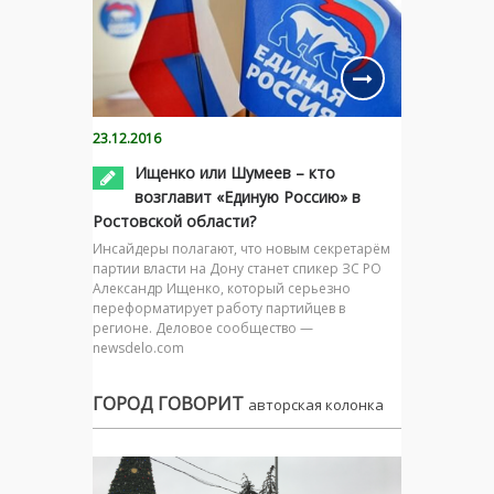
23.12.2016
Ищенко или Шумеев – кто
возглавит «Единую Россию» в
Ростовской области?
Инсайдеры полагают, что новым секретарём
партии власти на Дону станет спикер ЗС РО
Александр Ищенко, который серьезно
переформатирует работу партийцев в
регионе. Деловое сообщество —
newsdelo.com
ГОРОД ГОВОРИТ
авторская колонка