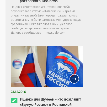
ростовского Dno-news
На днях «Ростовское агентство новостей»
опубликовало статью «Виталий Кушнарёв на
открытии главной ёлки города пожелал юным
ростовчанам «сбычи важных мечт», упрекающую
градоначальника в косноязычии. Деловое
сообщество детально изучило материал.
Деловое сообщество — newsdelo.com
23.12.2016
Ищенко или Шумеев – кто возглавит
«Единую Россию» в Ростовской