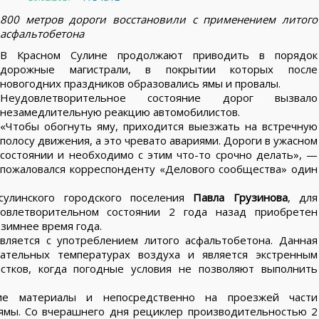
800 метров дороги восстановили с применением литого
асфальтобетона
В Красном Сулине продолжают приводить в порядок
дорожные магистрали, в покрытии которых после
новогодних праздников образовались ямы и провалы.
Неудовлетворительное состояние дорог вызвало
незамедлительную реакцию автомобилистов.
«Чтобы обогнуть яму, приходится выезжать на встречную
полосу движения, а это чревато авариями. Дороги в ужасном
состоянии и необходимо с этим что-то срочно делать», —
пожаловался корреспонденту «Делового сообщества» один
сулинского городского поселения
Павла Грузинова
, для
овлетворительном состоянии 2 года назад приобретен
 зимнее время года.
вляется с употреблением литого асфальтобетона. Данная
цательных температурах воздуха и является экстренным
астков, когда погодные условия не позволяют выполнить
чие материалы и непосредственно на проезжей части
 ямы. Со вчерашнего дня рециклер производительностью 2