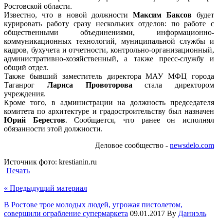
Ростовской области.
Известно, что в новой должности
Максим Баксов
будет
курировать работу сразу нескольких отделов: по работе с
общественными объединениями, информационно-
коммуникационных технологий, муниципальной службы и
кадров, бухучета и отчетности, контрольно-организационный,
административно-хозяйственный, а также пресс-службу и
общий отдел.
Также бывший заместитель директора МАУ МФЦ города
Таганрог
Лариса Провоторова
стала директором
учреждения.
Кроме того, в администрации на должность председателя
комитета по архитектуре и градостроительству был назначен
Юрий Берестов
. Сообщается, что ранее он исполнял
обязанности этой должности.
Деловое сообщество -
newsdelo.com
Источник фото: krestianin.ru
Печать
«
Предыдущий материал
В Ростове трое молодых людей, угрожая пистолетом,
совершили ограбление супермаркета
09.01.2017
By
Даниэль