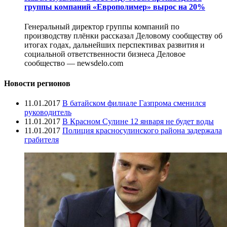
группы компаний «Европолимер» вырос на 20%
Генеральный директор группы компаний по
производству плёнки рассказал Деловому сообществу об
итогах годах, дальнейших перспективах развития и
социальной ответственности бизнеса Деловое
сообщество — newsdelo.com
Новости регионов
11.01.2017
В батайском филиале Газпрома сменился
руководитель
11.01.2017
В Красном Сулине 12 января не будет воды
11.01.2017
Полиция красносулинского района задержала
грабителя