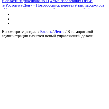
ти зафиксировано 11,4 тыс. заболевших ОРВИ
-на-Дону – Новороссийск перевез 9 тыс пассажиров
ежный парламент при Законодательном Собрании
трукций для наружной рекламы в аэропорт «Платов»
для помощи детям
оборудуют более 120 купелей
остова в Махачкалу
иении в Ростове журналиста «Кавказского узла»
Вы смотрите раздел:
/
Власть
/
Лента
/
В таганрогской
за подлог на сумму 4,5 млн руб
администрации назначен новый управляющий делами
за незаконную реконструкцию автозаправки на 500 тыс руб