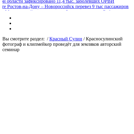
и зафиксировано 11,4 тыс. заболевших ОРВИ
на-Дону – Новороссийск перевез 9 тыс пассажиров
жный парламент при Законодательном Собрании
рукций для наружной рекламы в аэропорт «Платов»
ля помощи детям
борудуют более 120 купелей
това в Махачкалу
ении в Ростове журналиста «Кавказского узла»
Вы смотрите раздел:
/
Красный Сулин
/
Красносулинский
а подлог на сумму 4,5 млн руб
фотограф и клипмейкер проведёт для земляков авторский
а незаконную реконструкцию автозаправки на 500 тыс руб
семинар