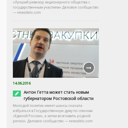
«Лучший ревизор акционерного общества с
государственным участием» Деловое сообщество
— newsdelo.com
14.06.2016
Антон Гетта может стать новым
губернатором Ростовской области
Молодой политик имеет шансы сначала
избраться в Государственную думу по спискам
«Единой России», а затем возглавить родной
регион. Деловое сообщество — newsdelo.com