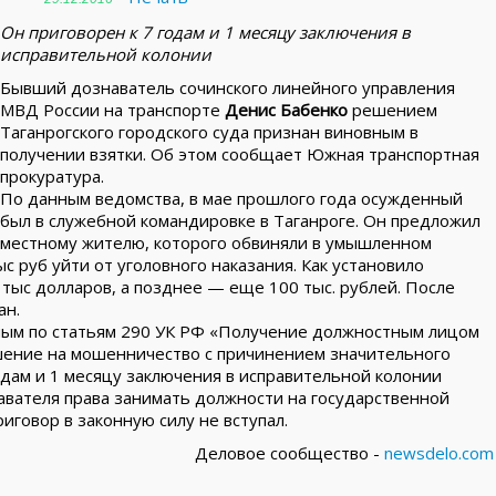
Он приговорен к 7 годам и 1 месяцу заключения в
исправительной колонии
Бывший дознаватель сочинского линейного управления
МВД России на транспорте
Денис Бабенко
решением
Таганрогского городского суда признан виновным в
получении взятки. Об этом сообщает Южная транспортная
прокуратура.
По данным ведомства, в мае прошлого года осужденный
был в служебной командировке в Таганроге. Он предложил
местному жителю, которого обвиняли в умышленном
с руб уйти от уголовного наказания. Как установило
 тыс долларов, а позднее — еще 100 тыс. рублей. После
ан.
ым по статьям 290 УК РФ «Получение должностным лицом
ушение на мошенничество с причинением значительного
одам и 1 месяцу заключения в исправительной колонии
авателя права занимать должности на государственной
иговор в законную силу не вступал.
Деловое сообщество -
newsdelo.com