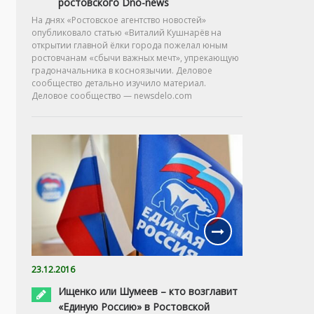
ростовского Dno-news
На днях «Ростовское агентство новостей»
опубликовало статью «Виталий Кушнарёв на
открытии главной ёлки города пожелал юным
ростовчанам «сбычи важных мечт», упрекающую
градоначальника в косноязычии. Деловое
сообщество детально изучило материал.
Деловое сообщество — newsdelo.com
23.12.2016
Ищенко или Шумеев – кто возглавит
«Единую Россию» в Ростовской