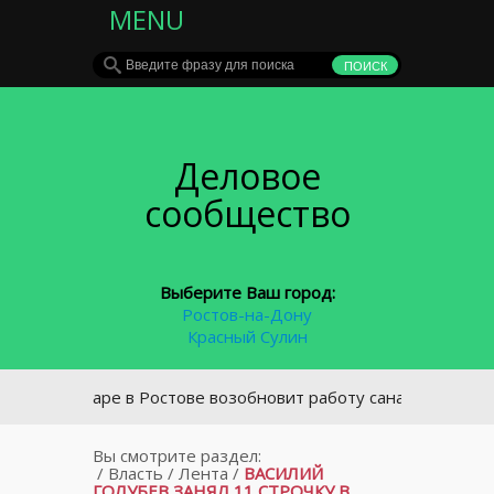
MENU
Деловое
сообщество
Выберите Ваш город:
Ростов-на-Дону
Красный Сулин
В январе в Ростове возобновит работу санаторная школа-ин
Вы смотрите раздел:
/
Власть
/
Лента
/
ВАСИЛИЙ
ГОЛУБЕВ ЗАНЯЛ 11 СТРОЧКУ В