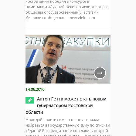
Ростовчанин победил в конкурсе в
номинации «Лучший ревизор акционерного
общества с государственным участием»
Деловое сообщество — newsdelo.com
14.06.2016
Антон Гетта может стать новым
губернатором Ростовской
области
Молодой политик имеет шансы сначала
избраться в Государственную думу по спискам
«Единой России», а затем возглавить родной