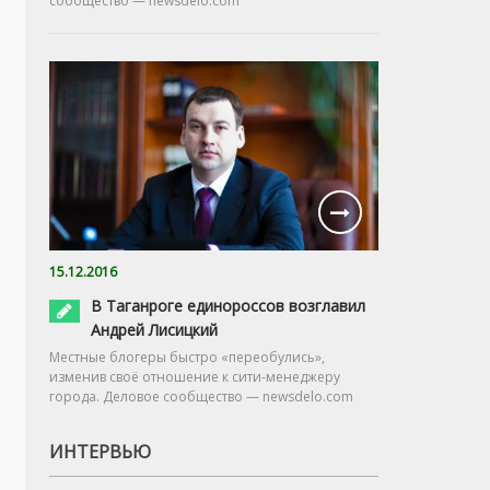
сообщество — newsdelo.com
15.12.2016
В Таганроге единороссов возглавил
Андрей Лисицкий
Местные блогеры быстро «переобулись»,
изменив своё отношение к сити-менеджеру
города. Деловое сообщество — newsdelo.com
ИНТЕРВЬЮ