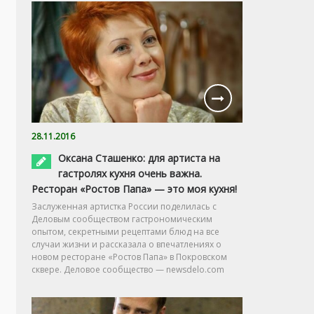
28.11.2016
Оксана Сташенко: для артиста на
гастролях кухня очень важна.
Ресторан «Ростов Папа» — это моя кухня!
Заслуженная артистка России поделилась с
Деловым сообществом гастрономическим
опытом, секретными рецептами блюд на все
случаи жизни и рассказала о впечатлениях о
новом ресторане «Ростов Папа» в Покровском
сквере. Деловое сообщество — newsdelo.com