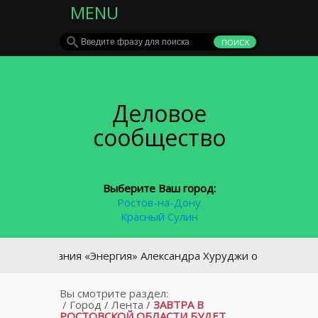
MENU
Деловое
сообщество
Выберите Ваш город:
Ростов-на-Дону
Красный Сулин
Компания «Энергия» Александра Хуруджи отсудила у МРСК Ю
Вы смотрите раздел:
/
Город
/
Лента
/
ЗАВТРА В
РОСТОВСКОЙ ОБЛАСТИ БУДЕТ