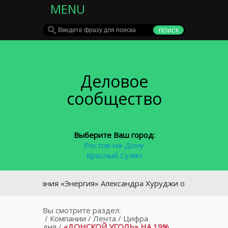
MENU
Деловое
сообщество
Выберите Ваш город:
Ростов-на-Дону
Красный Сулин
Компания «Энергия» Александра Хуруджи отсудила у МРСК Ю
Вы смотрите раздел:
/
Компании
/
Лента
/
Цифра
дня
/
«ДОНСКОЙ УГОЛЬ» НА 19%