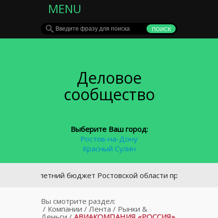
MENU
Деловое
сообщество
Выберите Ваш город:
Ростов-на-Дону
Красный Сулин
Трехлетний бюджет Ростовской области принят во втором 
Вы смотрите раздел:
/
Компании
/
Лента
/
Рынки &
Деньги
/
АВИАКОМПАНИЯ «РОССИЯ»