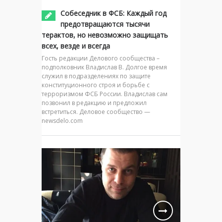
Собеседник в ФСБ: Каждый год
предотвращаются тысячи
терактов, но невозможно защищать
всех, везде и всегда
Гость редакции Делового сообщества –
подполковник Владислав В. Долгое время
служил в подразделениях по защите
конституционного строя и борьбе с
терроризмом ФСБ России. Владислав сам
позвонил в редакцию и предложил
встретиться. Деловое сообщество —
newsdelo.com