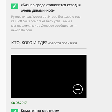
«Бизнес-среда становится сегодня
очень динамичной»
Руководитель Woodroot Игорь Бондарь о том,
как Soft Skills помогают быть успешным в
меняющемся мире Деловое сообщество —
newsdelo.com
КТО, КОГО И ГДЕ?
новости политики
08.06.2017
Комитет по местному