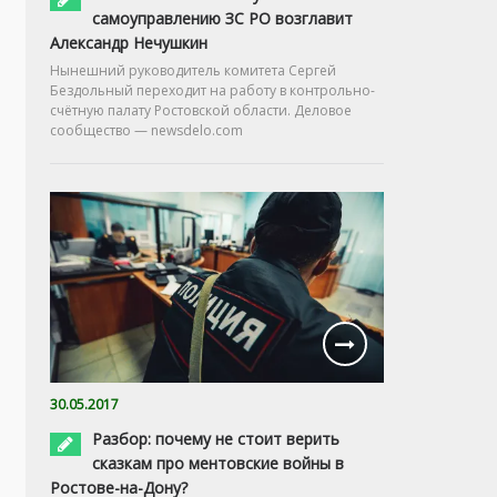
самоуправлению ЗС РО возглавит
Александр Нечушкин
Нынешний руководитель комитета Сергей
Бездольный переходит на работу в контрольно-
счётную палату Ростовской области. Деловое
сообщество — newsdelo.com
30.05.2017
Разбор: почему не стоит верить
сказкам про ментовские войны в
Ростове-на-Дону?