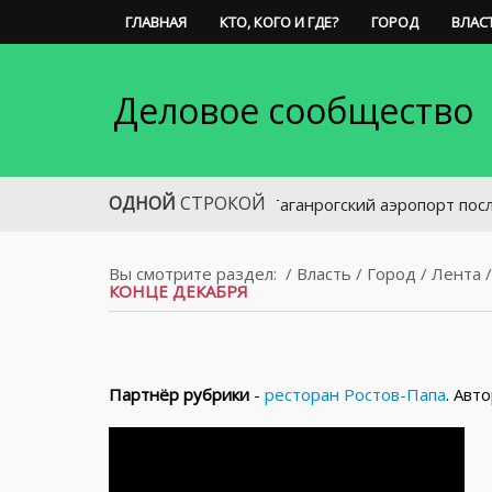
ГЛАВНАЯ
КТО, КОГО И ГДЕ?
ГОРОД
ВЛАС
Деловое сообщество
ОДНОЙ
СТРОКОЙ
Таганрогский аэропорт после модер
Вы смотрите раздел:
/
Власть
/
Город
/
Лента
КОНЦЕ ДЕКАБРЯ
Партнёр рубрики
-
ресторан Ростов-Папа
. Авт