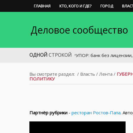
ГЛАВНАЯ
КТО, КОГО И ГДЕ?
ГОРОД
ВЛАС
Деловое сообщество
ОДНОЙ
СТРОКОЙ
РУПОР: банк без лицензии, «Хороший
Вы смотрите раздел:
/
Власть
/
Лента
/
ГУБЕР
ПОЛИТИКУ
Партнёр рубрики
-
ресторан Ростов-Папа
. Авт