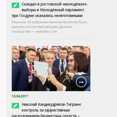
Скандал в ростовской «молодёжке»:
выборы в Молодёжный парламент
при Госдуме оказались нелегитимными
Решение об избрании Николая Архипова было
принято в отсутствие кворума Деловое
сообщество — newsdelo.com
10.04.2017
Николай Кандикудряков-Тигранн:
контроль за эффективным
расходованием бюджетных средств –