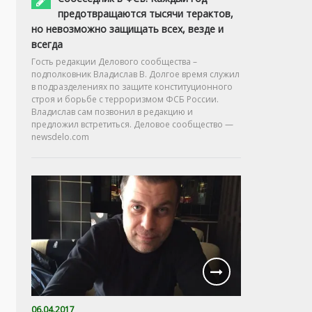
предотвращаются тысячи терактов,
но невозможно защищать всех, везде и
всегда
Гость редакции Делового сообщества –
подполковник Владислав В. Долгое время служил
в подразделениях по защите конституционного
строя и борьбе с терроризмом ФСБ России.
Владислав сам позвонил в редакцию и
предложил встретиться. Деловое сообщество —
newsdelo.com
06.04.2017