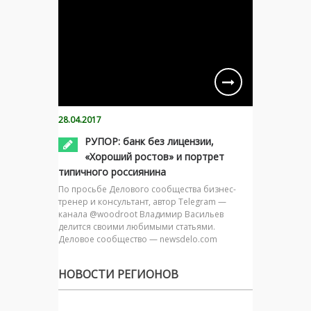
28.04.2017
РУПОР: банк без лицензии,
«Хороший ростов» и портрет
типичного россиянина
По просьбе Делового сообщества бизнес-
тренер и консультант, автор Telegram —
канала @woodroot Владимир Васильев
делится своими любимыми статьями.
Деловое сообщество — newsdelo.com
НОВОСТИ РЕГИОНОВ