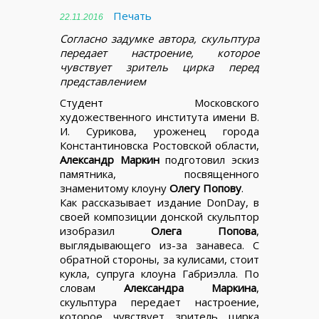
Печать
22.11.2016
Согласно задумке автора, скульптура
передает настроение, которое
чувствует зритель цирка перед
представлением
Студент Московского
художественного института имени В.
И. Сурикова, уроженец города
Константиновска Ростовской области,
Александр Маркин
подготовил эскиз
памятника, посвященного
знаменитому клоуну
Олегу Попову
.
Как рассказывает издание DonDay, в
своей композиции донской скульптор
изобразил
Олега Попова
,
выглядывающего из-за занавеса. С
обратной стороны, за кулисами, стоит
кукла, супруга клоуна Габриэлла. По
словам
Александра Маркина
,
скульптура передает настроение,
которое чувствует зритель цирка