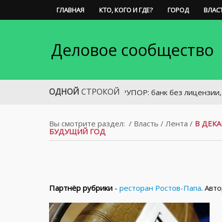
ГЛАВНАЯ
КТО, КОГО И ГДЕ?
ГОРОД
ВЛАС
Деловое сообщество
ОДНОЙ
СТРОКОЙ
РУПОР: банк без лицензии, «Хороший
Вы смотрите раздел:
/
Власть
/
Лента
/
В ДЕК
БУДУЩИЙ ГОД
Партнёр рубрики
-
ресторан Ростов-Папа
. Авт