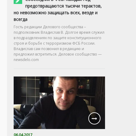
предотвращаются тысячи терактов,
но невозможно защищать всех, везде и
всегда
Гость редакции Делового сообщества –
подполковник Владислав В. Долгое время служил
в подразделениях по защите конституционного
строя и борьбе с терроризмом ФСБ России.
Владислав сам позвонил в редакцию и
предложил встретиться. Деловое сообщество —
newsdelo.com
06.04.2017