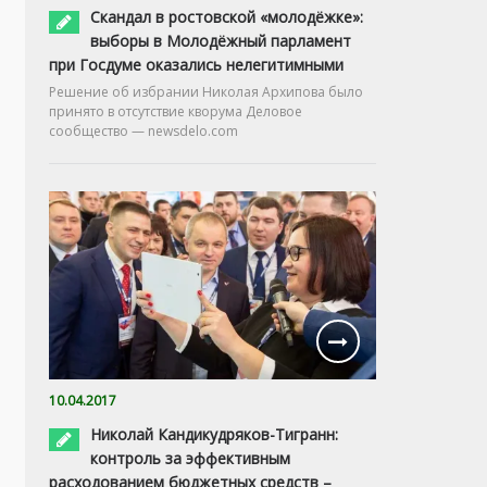
Скандал в ростовской «молодёжке»:
выборы в Молодёжный парламент
при Госдуме оказались нелегитимными
Решение об избрании Николая Архипова было
принято в отсутствие кворума Деловое
сообщество — newsdelo.com
10.04.2017
Николай Кандикудряков-Тигранн:
контроль за эффективным
расходованием бюджетных средств –