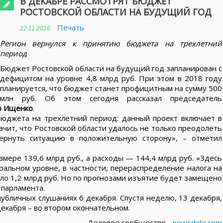
В ДЕКАБРЕ РАССМОТРЯТ БЮДЖЕТ
РОСТОВСКОЙ ОБЛАСТИ НА БУДУЩИЙ ГОД
Печать
22.11.2016
Регион вернулся к принятию бюджета на трехлетний
период
Бюджет Ростовской области на будущий год запланирован с
дефицитом на уровне 4,8 млрд руб. При этом в 2018 году
планируется, что бюджет станет профицитным на сумму 500
млн руб. Об этом сегодня рассказал председатель
р Ищенко
.
бюджета на трехлетний период: данный проект включает в
ачит, что Ростовской области удалось не только преодолеть
вернуть ситуацию в положительную сторону», – отметил
мере 139,6 млрд руб., а расходы — 144,4 млрд руб. «Здесь
альном уровне, в частности, перераспределение налога на
оло 1,2 млрд руб. Но по прогнозами изъятие будет замещено
 парламента.
убличных слушаниях 6 декабря. Спустя неделю, 13 декабря,
декабря – во втором окончательном.
Деловое сообщество -
newsdelo.com