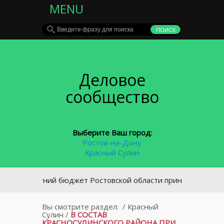
MENU
Деловое
сообщество
Выберите Ваш город:
Ростов-на-Дону
Красный Сулин
хлетний бюджет Ростовской области принят во втором чтен
Вы смотрите раздел:
/
Красный
Сулин
/
В СОСТАВ
КРАСНОСУЛИНСКОГО РАЙОНА ПРИ