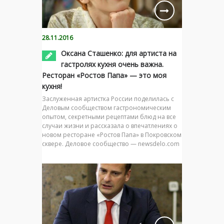
28.11.2016
Оксана Сташенко: для артиста на
гастролях кухня очень важна.
Ресторан «Ростов Папа» — это моя
кухня!
Заслуженная артистка России поделилась с
Деловым сообществом гастрономическим
опытом, секретными рецептами блюд на все
случаи жизни и рассказала о впечатлениях о
новом ресторане «Ростов Папа» в Покровском
сквере. Деловое сообщество — newsdelo.com