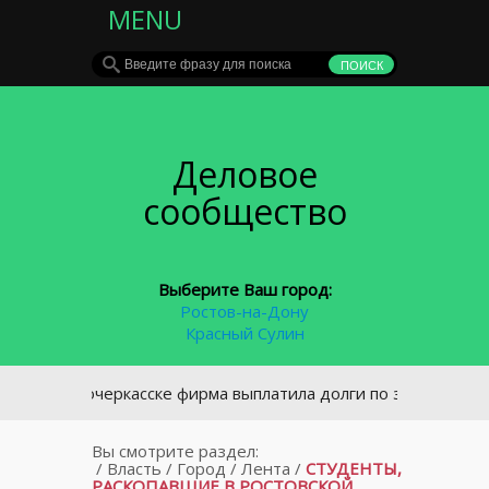
MENU
Деловое
сообщество
Выберите Ваш город:
Ростов-на-Дону
Красный Сулин
Новочеркасске фирма выплатила долги по зарплате 7,4 млн 
Вы смотрите раздел:
/
Власть
/
Город
/
Лента
/
СТУДЕНТЫ,
РАСКОПАВШИЕ В РОСТОВСКОЙ