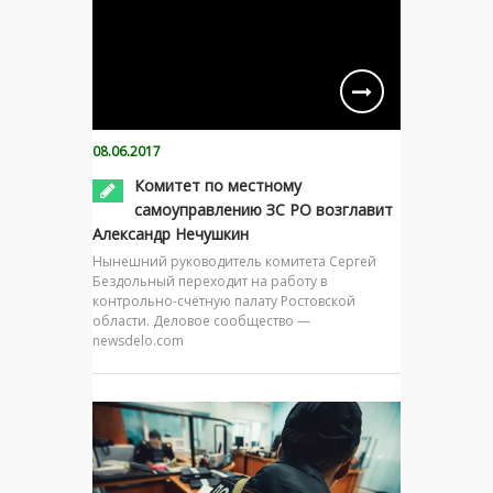
08.06.2017
Комитет по местному
самоуправлению ЗС РО возглавит
Александр Нечушкин
Нынешний руководитель комитета Сергей
Бездольный переходит на работу в
контрольно-счётную палату Ростовской
области. Деловое сообщество —
newsdelo.com