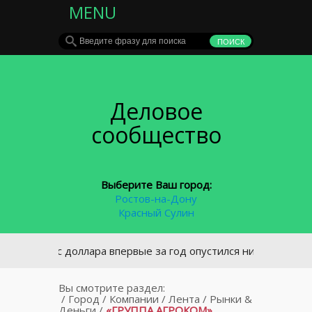
MENU
Деловое
сообщество
Выберите Ваш город:
Ростов-на-Дону
Красный Сулин
Курс доллара впервые за год опустился ниже 62 рублей
Вы смотрите раздел:
/
Город
/
Компании
/
Лента
/
Рынки &
Деньги
/
«ГРУППА АГРОКОМ»