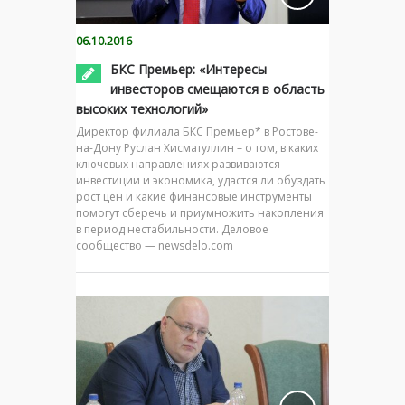
06.10.2016
БКС Премьер: «Интересы
инвесторов смещаются в область
высоких технологий»
Директор филиала БКС Премьер* в Ростове-
на-Дону Руслан Хисматуллин – о том, в каких
ключевых направлениях развиваются
инвестиции и экономика, удастся ли обуздать
рост цен и какие финансовые инструменты
помогут сберечь и приумножить накопления
в период нестабильности. Деловое
сообщество — newsdelo.com