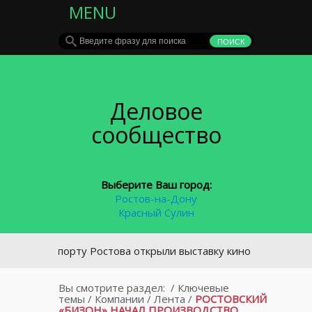
MENU
Деловое
сообщество
Выберите Ваш город:
Ростов-на-Дону
Красный Сулин
 аэропорту Ростова открыли выставку кино
Вы смотрите раздел:
/
Ключевые
темы
/
Компании
/
Лента
/
РОСТОВСКИЙ
«БИЗОН» НАЧАЛ ПРОИЗВОДСТВО