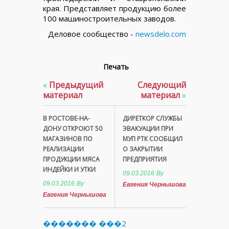
края. Представляет продукцию более
100 машиностроительных заводов.
Деловое сообщество -
newsdelo.com
Печать
«
Предыдущий
Следующий
материал
материал
»
В РОСТОВЕ-НА-
ДИРЕТКОР СЛУЖБЫ
ДОНУ ОТКРОЮТ 50
ЭВАКУАЦИИ ПРИ
МАГАЗИНОВ ПО
МУП РТК СООБЩИЛ
РЕАЛИЗАЦИИ
О ЗАКРЫТИИ
ПРОДУКЦИИ МЯСА
ПРЕДПРИЯТИЯ
ИНДЕЙКИ И УТКИ
09.03.2016
By
09.03.2016
By
Евгения Чернышова
Евгения Чернышова
������� ���2