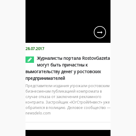
28.07.2017
Журналисты портала RostovGazeta
могут быть причастны к
вымогательству денег у ростовских
предпринимателей
Представители издания угрожали ростовским
бизнесменам публикацией компромата в
случае отказа от заключения рекламного
контракта. Застройщик «ЮгСтройИнвест» уже
обратился в полицию. Деловое сообщество —
newsdelo.com