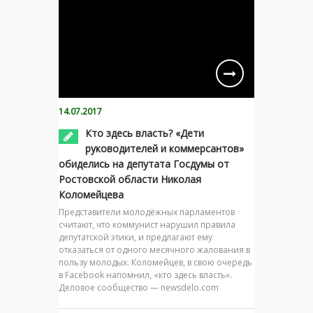
14.07.2017
Кто здесь власть? «Дети
руководителей и коммерсантов»
обиделись на депутата Госдумы от
Ростовской области Николая
Коломейцева
Представители молодёжных парламентов
считают, что коммунист нарушил правила
депутатской этики, и предлагают ему
отказаться от одного месячного жалования в
пользу молодых. Коломейцев, в свою очередь
в Facebook напомнил, «кто здесь власть».
Деловое сообщество — newsdelo.com