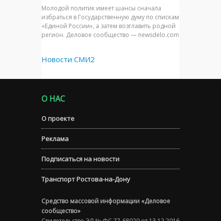
Молодой политик имеет шансы сначала
избраться в Государственную думу по спискам
«Единой России», а затем возглавить родной
регион. Деловое сообщество — newsdelo.com
Новости СМИ2
О НАС
О проекте
Реклама
Подписаться на новости
Транспорт Ростова-на-Дону
Средство массовой информации «Деловое
сообщество»
Свидетельство ЭЛ № ФС 77-68020 от 13.12.2016