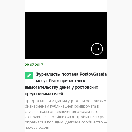
28.07.2017
Журналисты портала RostovGazeta
могут быть причастны к
вымогательству денег у ростовских
предпринимателей
Представители издания угрожали ростовским
бизнесменам публикацией компромата в
случае отказа от заключения рекламного
контракта. Застройщик «ЮгСтройИнвест» уже
обратился в полицию. Деловое сообщество —
newsdelo.com