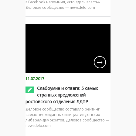
в Facebook напомнил, «кто здесь власть».
Деловое сообщество — newsdelo.com
11.07.2017
Слабоумие и отвага: 5 самых
странных предложений
ростовского отделения ЛДПР
Деловое сообщество составило рейтинг
самых неожиданных инициатив донских
либерал-демократов. Деловое сообщество —
newsdelo.com