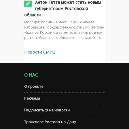
Антон Гетта может стать новым
губернатором Ростовской
области
Молодой политик имеет шансы сначала
избраться в Государственную думу по спискам
«Единой России», а затем возглавить родной
регион. Деловое сообщество — newsdelo.com
Новости СМИ2
О НАС
О проекте
Реклама
Подписаться на новости
Транспорт Ростова-на-Дону